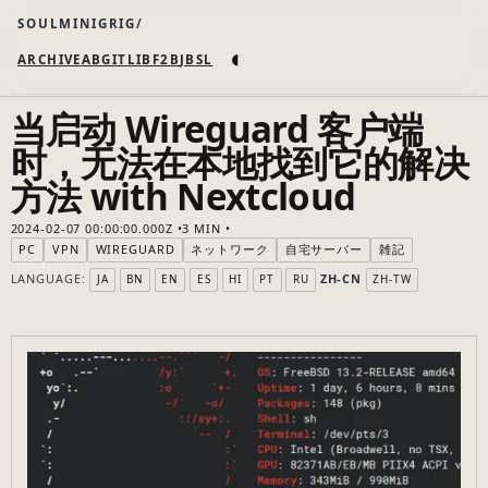
SOULMINIGRIG
◐
ARCHIVE
AB
GIT
LI
B
F2B
JB
SL
当启动 Wireguard 客户端
时，无法在本地找到它的解决
方法 with Nextcloud
2024-02-07 00:00:00.000Z
3 MIN
PC
VPN
WIREGUARD
ネットワーク
自宅サーバー
雑記
LANGUAGE:
ZH-CN
JA
BN
EN
ES
HI
PT
RU
ZH-TW