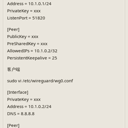
Address = 10.1.0.1/24
PrivateKey = xxx
ListenPort = 51820
[Peer]
PublicKey = xxx
PreSharedKey = xxx
AllowedIPs = 10.1.0.2/32
PersistentKeepalive = 25
客户端
sudo vi /etc/wireguard/wg0.conf
[Interface]
PrivateKey = xxx
Address = 10.1.0.2/24
DNS = 8.8.8.8
[Peer]