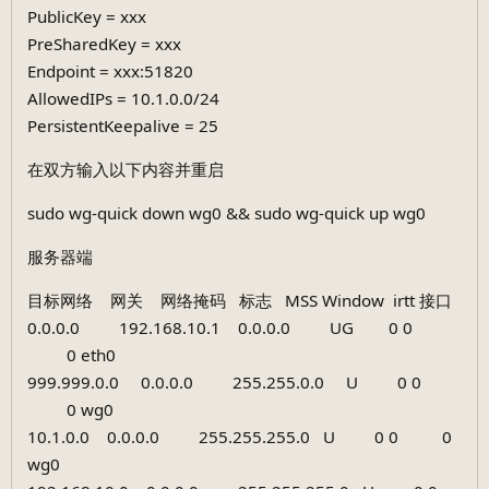
PublicKey = xxx
PreSharedKey = xxx
Endpoint = xxx:51820
AllowedIPs = 10.1.0.0/24
PersistentKeepalive = 25
在双方输入以下内容并重启
sudo wg-quick down wg0 && sudo wg-quick up wg0
服务器端
目标网络 网关 网络掩码 标志 MSS Window irtt 接口
0.0.0.0 192.168.10.1 0.0.0.0 UG 0 0
0 eth0
999.999.0.0 0.0.0.0 255.255.0.0 U 0 0
0 wg0
10.1.0.0 0.0.0.0 255.255.255.0 U 0 0 0
wg0