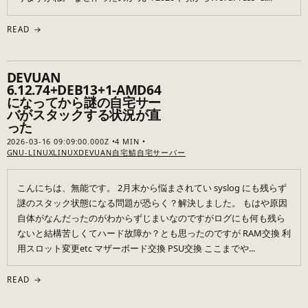
READ →
DEVUAN
6.12.74+DEB13+1-AMD64
になってから謎の自宅サー
バがスタックする状況が直
った
2026-03-16 09:09:00.000Z
4 MIN
GNU-LINUX
LINUX
DEVUAN
自宅鯖
自宅サーバー
こんにちは、無能です。 2月末から悩まされてい syslog にも残らず
謎のスタック状態になる問題が恐らく？解決しました。 もはや原因
自体がなんだったのがわからずじまいなのですがログにも何も残ら
ないと結構苦しくてハード故障か？とも思ったのですが RAM交換 利
用スロット変更etc マザーボード交換 PSU交換 ここまでや...
READ →