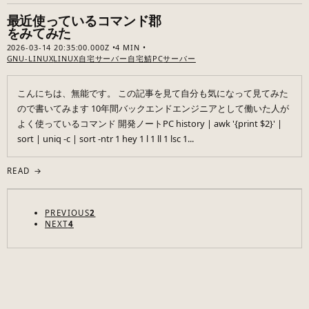
最近使っているコマンド郡
をみてみた
2026-03-14 20:35:00.000Z
4 MIN
GNU-LINUX
LINUX
自宅サーバー
自宅鯖
PC
サーバー
こんにちは、無能です。 この記事を見て自分も気になって見てみた
ので書いてみます 10年間バックエンドエンジニアとして働いた人が
よく使っているコマンド 開発ノートPC history | awk '{print $2}' |
sort | uniq -c | sort -ntr 1 hey 1 l 1 ll 1 lsc 1...
READ →
PREVIOUS
2
NEXT
4