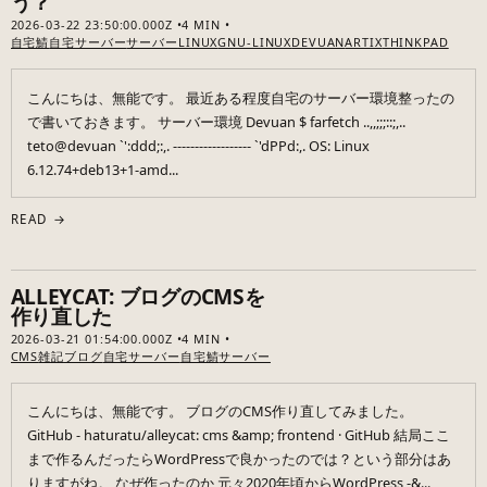
う？
2026-03-22 23:50:00.000Z
4 MIN
自宅鯖
自宅サーバー
サーバー
LINUX
GNU-LINUX
DEVUAN
ARTIX
THINKPAD
こんにちは、無能です。 最近ある程度自宅のサーバー環境整ったの
で書いておきます。 サーバー環境 Devuan $ farfetch ..,,;;;::;,..
teto@devuan `':ddd;:,. ------------------ `'dPPd:,. OS: Linux
6.12.74+deb13+1-amd...
READ →
ALLEYCAT: ブログのCMSを
作り直した
2026-03-21 01:54:00.000Z
4 MIN
CMS
雑記
ブログ
自宅サーバー
自宅鯖
サーバー
こんにちは、無能です。 ブログのCMS作り直してみました。
GitHub - haturatu/alleycat: cms &amp; frontend · GitHub 結局ここ
まで作るんだったらWordPressで良かったのでは？という部分はあ
りますがね。 なぜ作ったのか 元々2020年頃からWordPress -&...