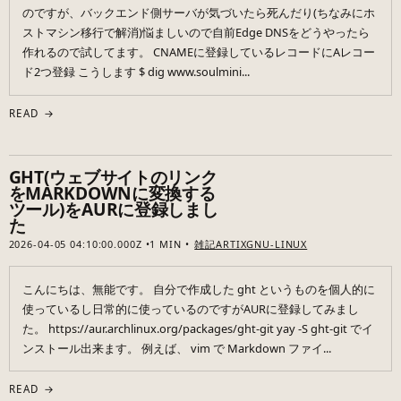
のですが、バックエンド側サーバが気づいたら死んだり(ちなみにホ
ストマシン移行で解消)悩ましいので自前Edge DNSをどうやったら
作れるので試してます。 CNAMEに登録しているレコードにAレコー
ド2つ登録 こうします $ dig www.soulmini...
READ →
GHT(ウェブサイトのリンク
をMARKDOWNに変換する
ツール)をAURに登録しまし
た
2026-04-05 04:10:00.000Z
1 MIN
雑記
ARTIX
GNU-LINUX
こんにちは、無能です。 自分で作成した ght というものを個人的に
使っているし日常的に使っているのですがAURに登録してみまし
た。 https://aur.archlinux.org/packages/ght-git yay -S ght-git でイ
ンストール出来ます。 例えば、 vim で Markdown ファイ...
READ →