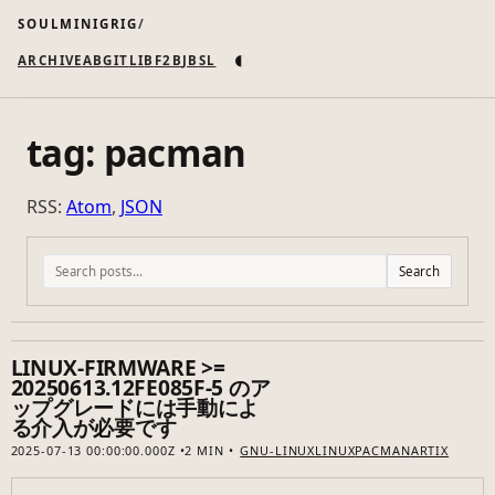
SOULMINIGRIG
◐
ARCHIVE
AB
GIT
LI
B
F2B
JB
SL
tag: pacman
RSS:
Atom
,
JSON
Search
LINUX-FIRMWARE >=
20250613.12FE085F-5 のア
ップグレードには手動によ
る介入が必要です
2025-07-13 00:00:00.000Z
2 MIN
GNU-LINUX
LINUX
PACMAN
ARTIX