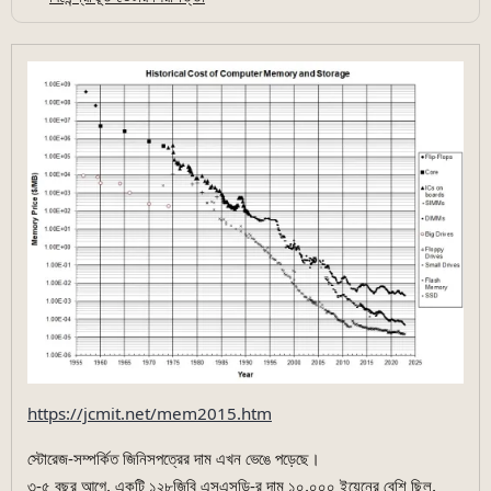
https://jcmit.net/mem2015.htm
স্টোরেজ-সম্পর্কিত জিনিসপত্রের দাম এখন ভেঙে পড়েছে।
৩-৫ বছর আগে, একটি ১২৮জিবি এসএসডি-র দাম ১০,০০০ ইয়েনের বেশি ছিল,