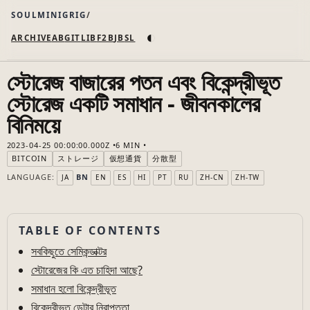
SOULMINIGRIG
◐
ARCHIVE
AB
GIT
LI
B
F2B
JB
SL
স্টোরেজ বাজারের পতন এবং বিকেন্দ্রীভূত
স্টোরেজ একটি সমাধান - জীবনকালের
বিনিময়ে
2023-04-25 00:00:00.000Z
6 MIN
BITCOIN
ストレージ
仮想通貨
分散型
LANGUAGE:
BN
JA
EN
ES
HI
PT
RU
ZH-CN
ZH-TW
TABLE OF CONTENTS
সবকিছুতে সেমিকন্ডাক্টর
স্টোরেজের কি এত চাহিদা আছে?
সমাধান হলো বিকেন্দ্রীভূত
বিকেন্দ্রীভূত ডেটার নিরাপত্তা