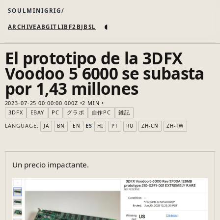
SOULMINIGRIG
◐
ARCHIVE
AB
GIT
LI
B
F2B
JB
SL
El prototipo de la 3DFX
Voodoo 5 6000 se subasta
por 1,43 millones
2023-07-25 00:00:00.000Z
2 MIN
3DFX
EBAY
PC
グラボ
自作PC
雑記
LANGUAGE:
ES
JA
BN
EN
HI
PT
RU
ZH-CN
ZH-TW
Un precio impactante.