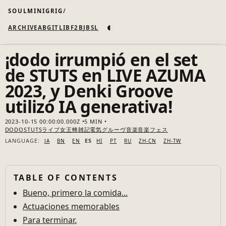
SOULMINIGRIG
◐
ARCHIVE
AB
GIT
LI
B
F2B
JB
SL
¡dodo irrumpió en el set
de STUTS en LIVE AZUMA
2023, y Denki Groove
utilizó IA generativa!
2023-10-15 00:00:00.000Z
5 MIN
DODO
STUTS
ライブ
女王蜂
雑記
電気グルーヴ
音楽
音楽フェス
LANGUAGE:
ES
JA
BN
EN
HI
PT
RU
ZH-CN
ZH-TW
TABLE OF CONTENTS
Bueno, primero la comida...
Actuaciones memorables
Para terminar.