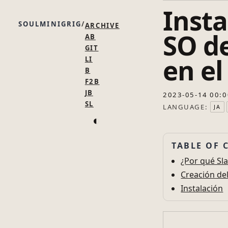
Inst
SOULMINIGRIG
ARCHIVE
SO de
AB
GIT
en el
LI
B
F2B
JB
2023-05-14 00:0
SL
LANGUAGE:
JA
◐
TABLE OF 
¿Por qué Sl
Creación del
Instalación