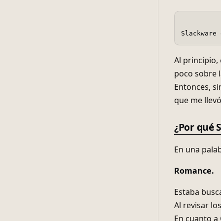
Slackware 
Al principio
poco sobre l
Entonces, si
que me llevó
¿Por qué 
En una palab
Romance.
Estaba busca
Al revisar l
En cuanto a 