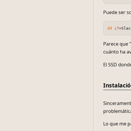
Puede ser sd
dd
if
Parece que 
cuánto ha a
El SSD donde
Instalaci
Sinceramente
problemática
Lo que me pa