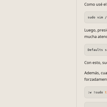
Como usé el 
Luego, presi
mucha atenc
Defaults s
Con esto, su
Además, cuan
forzadamente
:w !sudo 
t