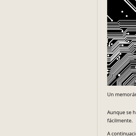
Un memoránd
Aunque se ha
fácilmente.
A continuaci