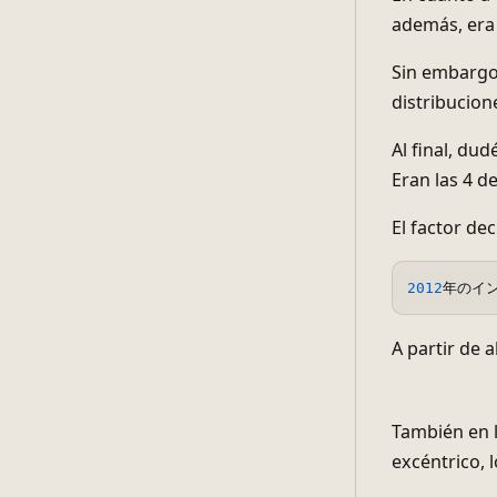
además, era 
Sin embargo,
distribucion
Al final, du
Eran las 4 d
El factor dec
2012
年のイン
A partir de 
También en l
excéntrico, 