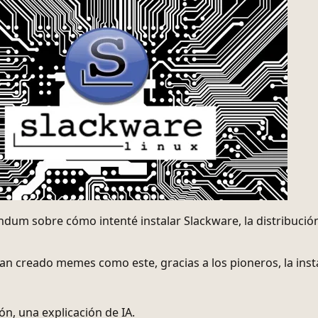
um sobre cómo intenté instalar Slackware, la distribución
n creado memes como este, gracias a los pioneros, la inst
ón, una explicación de IA.