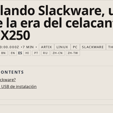
alando Slackware, 
 la era del celacan
 X250
0:00.000Z
7 MIN
ARTIX
LINUX
PC
SLACKWARE
T
ES
BN
EN
HI
PT
RU
ZH-CN
ZH-TW
CONTENTS
ackware?
 USB de instalación