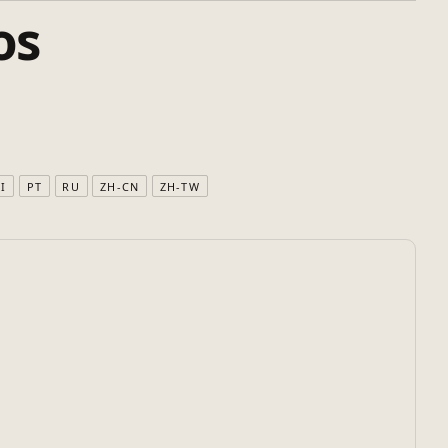
os
I
PT
RU
ZH-CN
ZH-TW