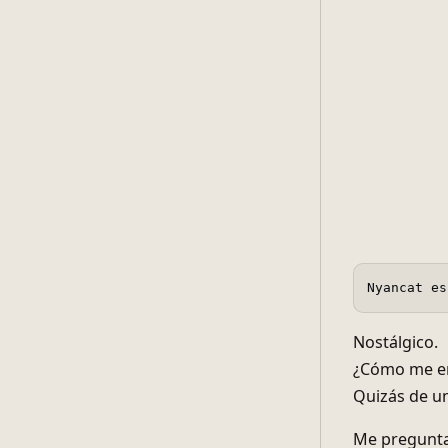
Nyancat es
Nostálgico.
¿Cómo me en
Quizás de un
Me preguntab