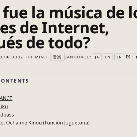
fue la música de l
s de Internet,
ués de todo?
LANGUAGE:
ES
0:00.000Z
11 MIN
音楽
JA
BN
EN
H
CONTENTS
DANCE
Miku
rdbass
to: Ocha-me Kinou (Función Juguetona)