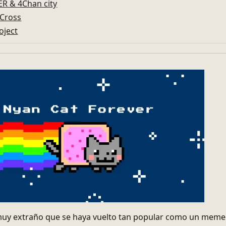
R & 4Chan city
 Cross
oject
uy extraño que se haya vuelto tan popular como un meme.