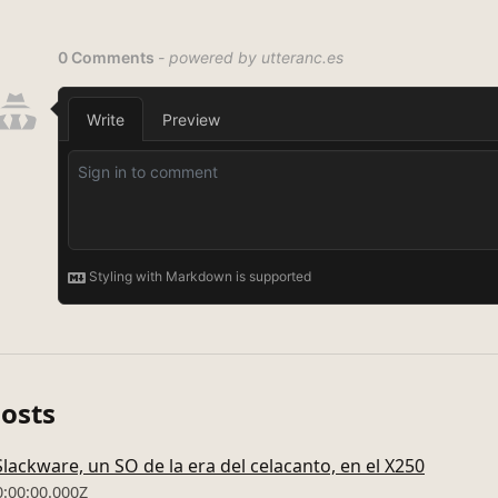
Posts
lackware, un SO de la era del celacanto, en el X250
0:00:00.000Z
entorno de servidor actual y qué hace que un texto sea atra
3:50:00.000Z
ZZ del editor Vi es útil en máquinas GNU/Linux o BSD recié
0:00:00.000Z
l TrackPoint de ThinkPad en OpenBSD 7.3
0:00:00.000Z