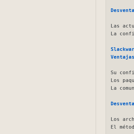
Desventaja
Las actual
La configu
Slackware:
Ventajas:
Su configu
Los paquet
La comunid
Desventaja
Los archiv
El método 
OpenBSD:
Ventajas:
Está diseñ
La instala