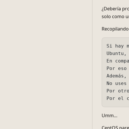
Ubuntu, po
En compara
Por eso ha
Además, De
No uses De
Por otro l
Por el con
Umm…
CentOS parec
personalmen
PC servidor.
Actualmente 
de mucho ti
¿Por qué sie
especificac