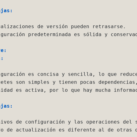
s:
izaciones de versión pueden retrasarse.

ración predeterminada es sólida y conservadora, por lo q
ración es concisa y sencilla, lo que reduce los riesgos 
es son simples y tienen pocas dependencias, lo que facil
ad es activa, por lo que hay mucha información y soporte.
s:
os de configuración y las operaciones del sistema son ún
de actualización es diferente al de otras distribuciones
ado específicamente para la seguridad, lo que garantiza 
ción y configuración son sencillas, y viene con una gran