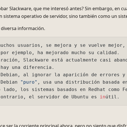
r ejemplo, ha mejorado mucho su calidad.

ción, Slackware está actualmente casi abandonado.

y una diferencia.

bian, al ignorar la aparición de errores y la gestión de
bian 
"puro"
, usa una distribución basada en Debian con s
ado, los sistemas basados en Redhat como Fedora, aunque 
trario, el servidor de Ubuntu es 
in
e ser la corriente principal ahora, pero no siento que disf
te, así que consideraré instalar Slackware personalmente
tengo Artix Linux instalado en mi X220, pero el otro día,
empo y encendí mi X260 con Win10, me sorprendió lo lento 
nto tanto estrés con su rendimiento, a pesar de que el X
iones y tiene más memoria?