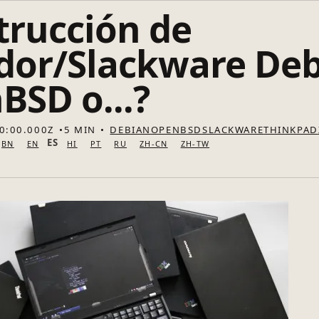
trucción de
idor/Slackware De
BSD o...?
0:00.000Z
5 MIN
DEBIAN
OPENBSD
SLACKWARE
T
ES
BN
EN
HI
PT
RU
ZH-CN
ZH-TW