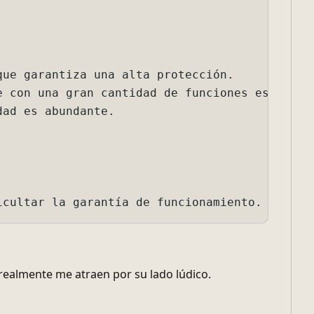
e.

realmente me atraen por su lado lúdico.
anto a Slackware, no me importaría probarlo no
ema operativo de uso diario.