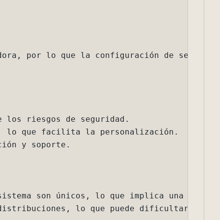
ue la configuración de seguridad estándar puede ser estri
de seguridad.

ita la personalización.



icos, lo que implica una curva de aprendizaje alta.

, lo que puede dificultar su uso para principiantes.

una alta protección.

 cantidad de funciones estándar.
