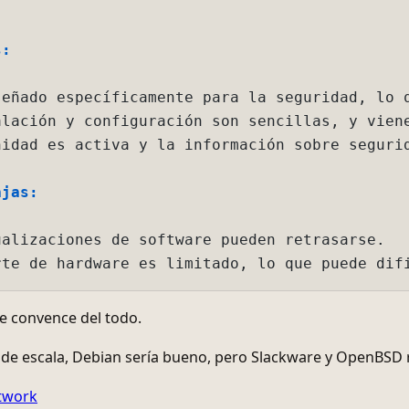
ad es activa y la información sobre seguridad es abundant
s:
izaciones de software pueden retrasarse.

convence del todo.
de escala, Debian sería bueno, pero Slackware y OpenBSD 
twork
obar Slackware, que me interesó antes? Sin embargo, en cu
 sistema operativo de servidor, sino también como un sist
 diversa información.
hos usuarios, se mejora y se vuelve mejor,
