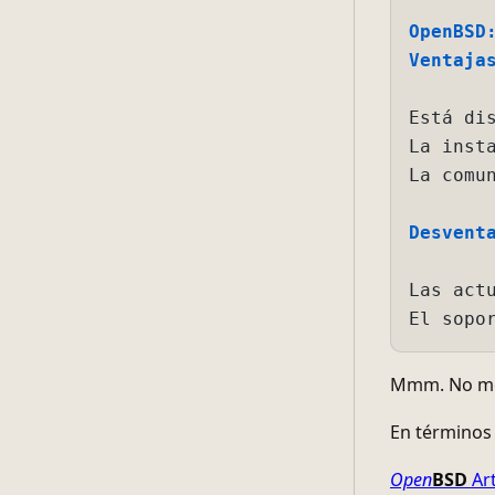
La comunid
Desventaja
Las actual
Mmm. No me 
En términos 
Open
BSD
Ar
¿Debería pr
solo como un
Recopilando
Si hay muc