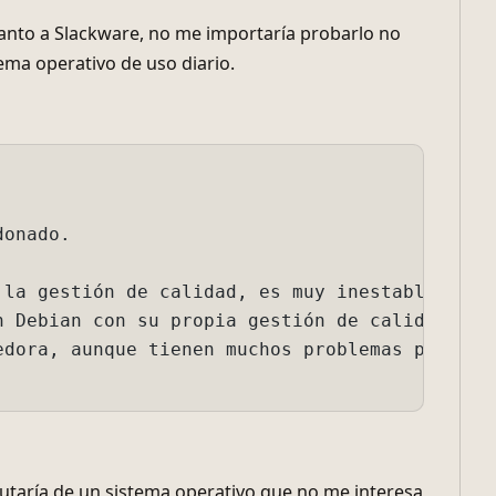
 calidad, es muy inestable y a veces las actualizaciones
u propia gestión de calidad.

tienen muchos problemas para usar como escritorio, son m
rutaría de un sistema operativo que no me interesa
 primero y luego empezar a construirlo como un
 cuando intenté usar Premiere y Photoshop después
que era.
260 es abrumadoramente superior en