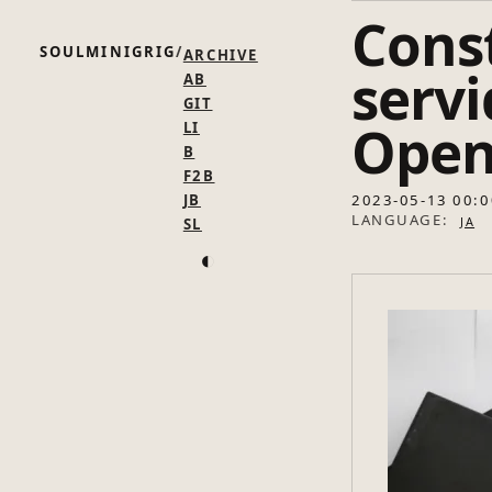
Cons
SOULMINIGRIG
ARCHIVE
serv
AB
GIT
Open
LI
B
F2B
JB
2023-05-13 00:0
SL
LANGUAGE:
JA
◐