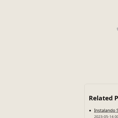
Related 
Instalando S
2023-05-14 0
¿Cuál es mi 
2026-03-22 2
El comando 
2024-02-03 0
Habilitar e
2023-09-30 0