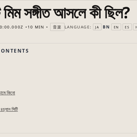
েট মিম সঙ্গীত আসলে কী ছিল?
LANGUAGE:
BN
0:00.000Z
10 MIN
音楽
JA
EN
ES
CONTENTS
চামে কিনো
৪চ্যান সিটি