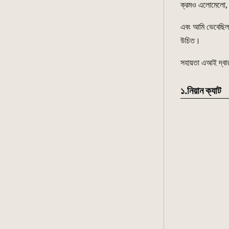
ক্রমও এলোমেলো, স
এবং আমি ভেবেছিলাম
উচিত।
সহায়তা এআই দ্বার
১.নিয়ান ক্যাট