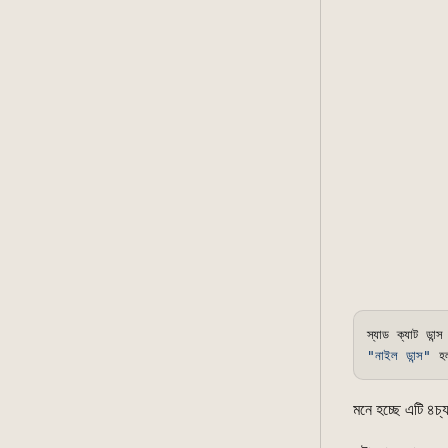
স্যাড ক্যাট ডা
"নাইল ডান্স"
 হ
মনে হচ্ছে এটি ৪চ্