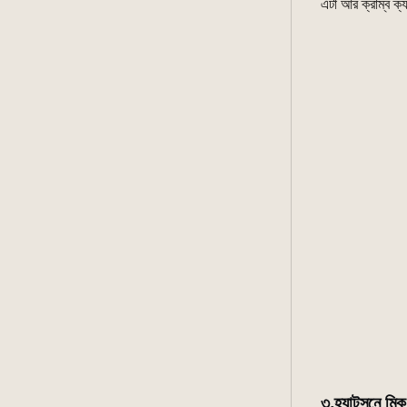
এটা আর ক্রাম্ব ক
৩.হ্যাটসুনে মিকু