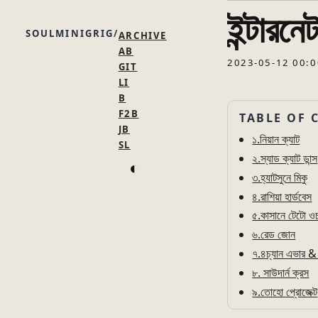
ইন্টারন
SOULMINIGRIG
ARCHIVE
AB
2023-05-12 00:0
GIT
LI
B
F2B
TABLE OF 
JB
১.নিয়ান ক্যাট
SL
২.স্যাড ক্যাট ডান্স
◐
৩.হ্যাটসুনে মিকু
৪.রাশিয়া হার্ডবেস
৫.কাসানে টেটো ও
৬.রেড জোন
৭.৪চ্যান এভার & 
৮. সাউদার্ন ক্রস
৯.তোহো প্রোজেক্ট