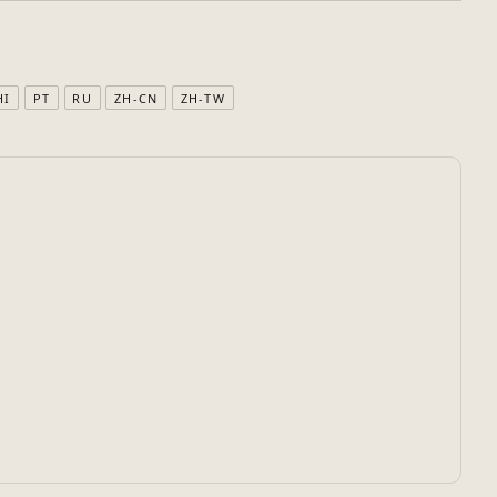
HI
PT
RU
ZH-CN
ZH-TW