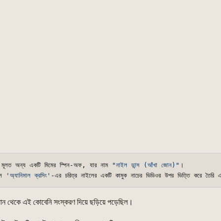
ন্স মূলত অন্য একটি মিমের স্পিন-অফ, যার নাম 
"নাইল ডান্স (আঁখা জোন)"
ল 
'অ্যানিমাল ক্রসিং'
যান থেকে এই কোবেনি সংস্করণ দিয়ে ছড়িয়ে পড়েছিল।