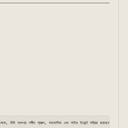
েকে, তিনি অসংখ্য সঙ্গীত প্রকল্প, সহযোগিতা এবং লাইভ ইভেন্টে সক্রিয় রয়েছেন। হ্যাটসুনে মিকু কণ