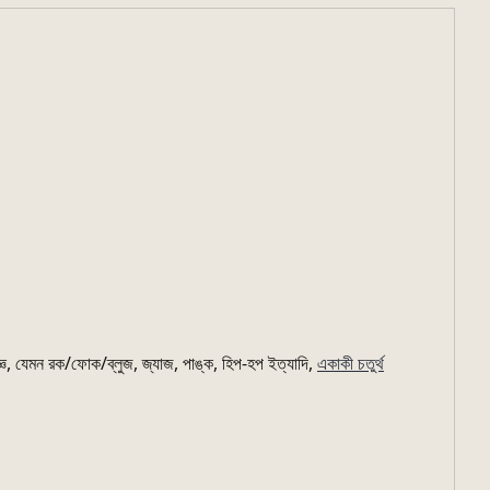
্ঞ, যেমন রক/ফোক/ব্লুজ, জ্যাজ, পাঙ্ক, হিপ-হপ ইত্যাদি,
একাকী চতুর্থ