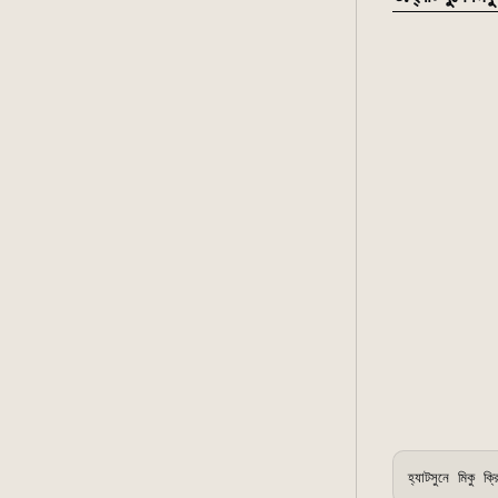
হ্যাটসুনে মিকু ক