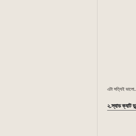
এটা সত্যিই ভালো.
২.স্যাড ক্যাট ডা