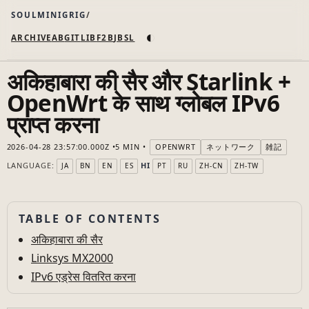
SOULMINIGRIG
◐
ARCHIVE
AB
GIT
LI
B
F2B
JB
SL
अकिहाबारा की सैर और Starlink +
OpenWrt के साथ ग्लोबल IPv6
प्राप्त करना
2026-04-28 23:57:00.000Z
5 MIN
OPENWRT
ネットワーク
雑記
LANGUAGE:
HI
JA
BN
EN
ES
PT
RU
ZH-CN
ZH-TW
TABLE OF CONTENTS
अकिहाबारा की सैर
Linksys MX2000
IPv6 एड्रेस वितरित करना