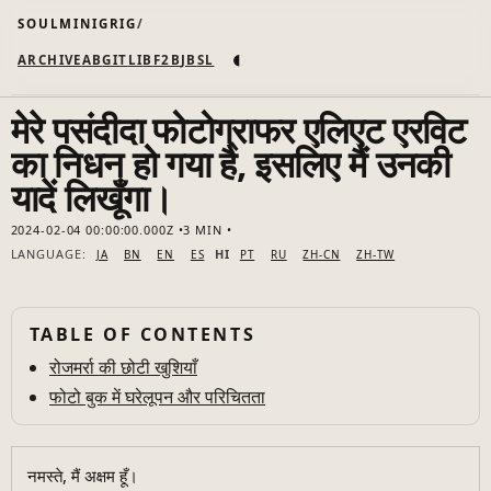
SOULMINIGRIG
◐
ARCHIVE
AB
GIT
LI
B
F2B
JB
SL
मेरे पसंदीदा फोटोग्राफर एलिएट एरविट
का निधन हो गया है, इसलिए मैं उनकी
यादें लिखूँगा।
2024-02-04 00:00:00.000Z
3 MIN
LANGUAGE:
HI
JA
BN
EN
ES
PT
RU
ZH-CN
ZH-TW
TABLE OF CONTENTS
रोजमर्रा की छोटी खुशियाँ
फोटो बुक में घरेलूपन और परिचितता
नमस्ते, मैं अक्षम हूँ।