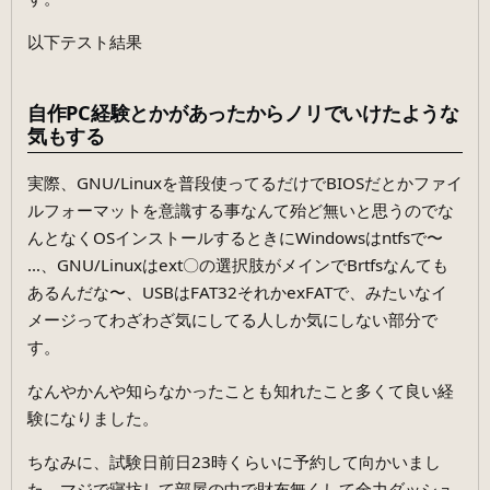
以下テスト結果
自作PC経験とかがあったからノリでいけたような
気もする
実際、GNU/Linuxを普段使ってるだけでBIOSだとかファイ
ルフォーマットを意識する事なんて殆ど無いと思うのでな
んとなくOSインストールするときにWindowsはntfsで〜
…、GNU/Linuxはext〇の選択肢がメインでBrtfsなんても
あるんだな〜、USBはFAT32それかexFATで、みたいなイ
メージってわざわざ気にしてる人しか気にしない部分で
す。
なんやかんや知らなかったことも知れたこと多くて良い経
験になりました。
ちなみに、試験日前日23時くらいに予約して向かいまし
た。マジで寝坊して部屋の中で財布無くして全力ダッシュ