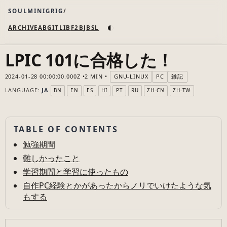
SOULMINIGRIG
◐
ARCHIVE
AB
GIT
LI
B
F2B
JB
SL
LPIC 101に合格した！
2024-01-28 00:00:00.000Z
2 MIN
GNU-LINUX
PC
雑記
LANGUAGE:
JA
BN
EN
ES
HI
PT
RU
ZH-CN
ZH-TW
TABLE OF CONTENTS
勉強期間
難しかったこと
学習期間と学習に使ったもの
自作PC経験とかがあったからノリでいけたような気
もする