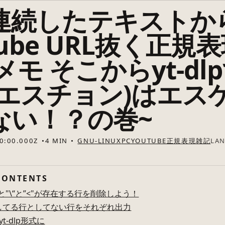
: 連続したテキストか
tube URL抜く正規
pメモ そこからyt-dl
(クエスチョン)はエス
ない！？の巻~
0:00.000Z
4 MIN
GNU-LINUX
PC
YOUTUBE
正規表現
雑記
LA
CONTENTS
 と"\“と”<"が存在する行を削除しよう！
複してる行としてない行をそれぞれ出力
t-dlp形式に