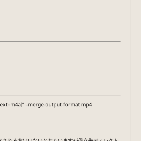
+ba[ext=m4a]” –merge-output-format mp4
コピペされる方はいないとおもいますが保存先ディレクト