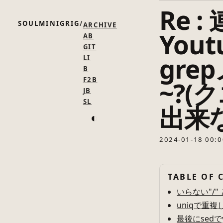
Re 
SOULMINIGRIG
ARCHIVE
You
AB
GIT
gre
LI
B
F2B
~?
JB
SL
出来
◐
2024-01-18 00:0
TABLE OF 
いらない"/"
uniqで重
最後にsedでy