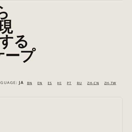
ら
表現
pする
ケープ
NGUAGE:
JA
BN
EN
ES
HI
PT
RU
ZH-CN
ZH-TW