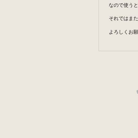
なので使う
それではま
よろしくお