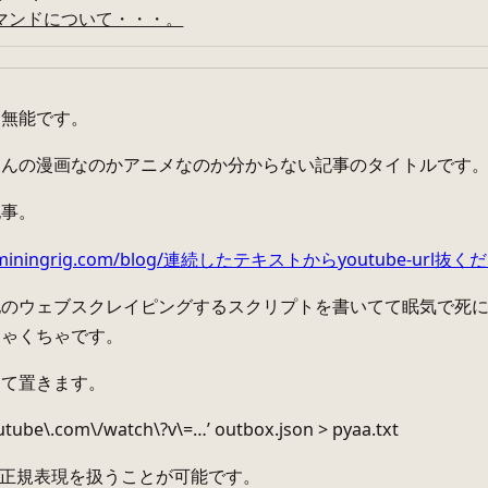
マンドについて・・・。
、無能です。
なんの漫画なのかアニメなのか分からない記事のタイトルです
記事。
oulminingrig.com/blog/連続したテキストからyoutube-url
他のウェブスクレイピングするスクリプトを書いてて眠気で死に
ちゃくちゃです。
めて置きます。
utube\.com\/watch\?v\=…’ outbox.json > pyaa.txt
lの正規表現を扱うことが可能です。