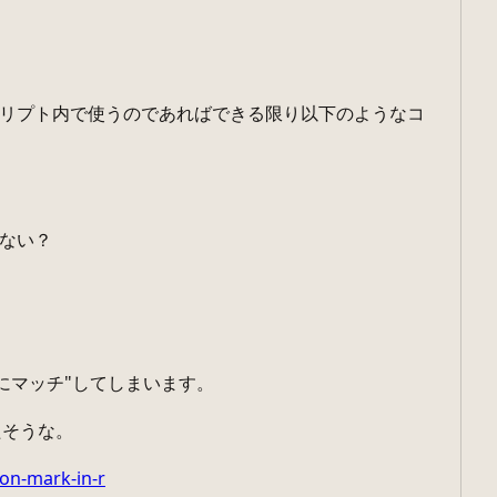
クリプト内で使うのであればできる限り以下のようなコ
きない？
にマッチ"してしまいます。
たそうな。
on-mark-in-r