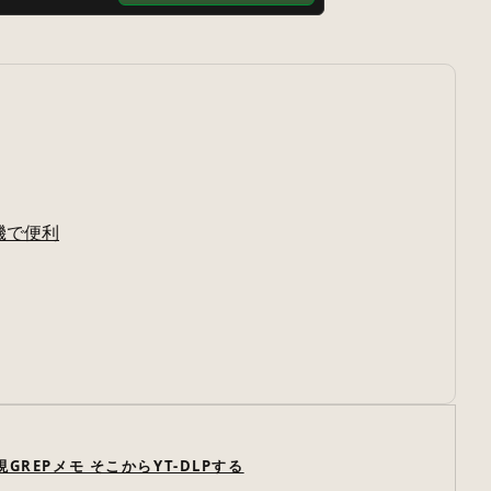
D機で便利
GREPメモ そこからYT-DLPする