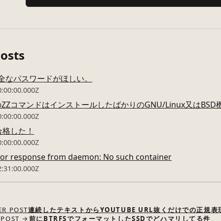
Posts
で安全なパスワードがほしい。
0:00:00.000Z
のZZコマンドはインストールしたばかりのGNU/Linux又はBS
0:00:00.000Z
1に合格した！
0:00:00.000Z
ror response from daemon: No such container
2:31:00.000Z
ER POST
連続したテキストからYOUTUBE URL抜くだけでの正規表現
 POST →
前にBTRFSでフォーマットしたSSDでどハマリしてる件