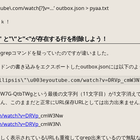
tube\.com/watch[?]v=…’ outbox.json > pyaa.txt
おｋ！
" と"\“と”<"が存在する行を削除しよう！
grepコマンドを疑っていたのですが違いました。
ドンの書き込みをエクスポートしたoutbox.jsonには以下の
W7G-QtbTWgという最後の文字列（11文字目）が1文字
ん、このままだと正常にURL保存URLとしては出力出来ません
m/watch?v=DRVp
_cmW3Nw
m/watch?v=DRVp
_cmW3N\
しく表示されているURLも重複してgrep出来ているので無