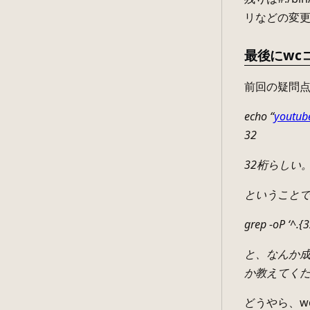
リなどの変
最後にwc
前回の疑問
echo “
youtub
32
32桁らしい
ということで
grep -oP ‘^.{
と、なんか成
か教えてく
どうやら、w