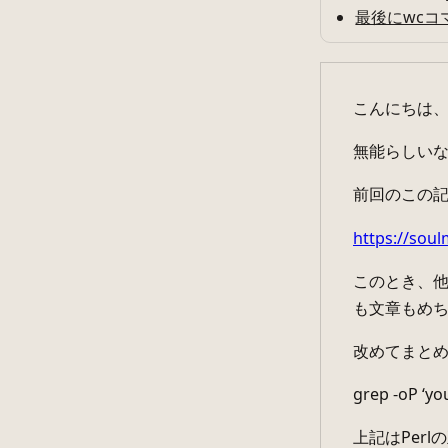
最後にwcコ
こんにちは
無能らしい
前回のこの
https://s
このとき、
も文章もめ
改めてまと
grep -oP ‘yo
上記はPer