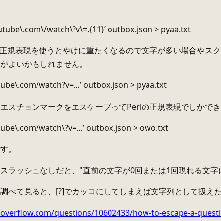
能
utube\.com\/watch\?v\=.{11}’ outbox.json > pyaa.txt
lの正規表現を使うとやけに重たくなるので文字が多い場合やス
うがよいかもしれません。
tube\.com/watch?v=…’ outbox.json > pyaa.txt
エスチョンマークをエスケープってPerlの正規表現でしかで
utube\.com/watch\?v=…’ outbox.json > owo.txt
です。
スラッシュなしだと、"直前の文字が0回または1回現れる文字
調べて見ると、[?]でカッコにしてしまえば文字列として扱え
ckoverflow.com/questions/10602433/how-to-escape-a-questi