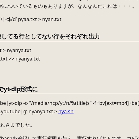
尾についているものもありますが、なんなんだこれは・・・。
$\|<$/d’ pyaa.txt > nyan.txt
重複してる行としてない行をそれぞれ出力
t > nyanya.txt
.txt >> nyanya.txt
！
yt-dlp形式に
be|yt-dlp -o “/media/ncp/yt/n/%(title)s” -f “bv[ext=mp4]
.youtube|g’ nyanya.txt >
nya.sh
かれさまでした。
bin/bashを追記して実行権限を与え、実行すればおｋです。