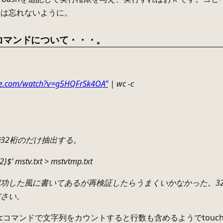
更は忘れないように。
コマンドについて・・・。
点
e.com/watch?v=g5HQFrSk4OA”
| wc -c
。
32桁のだけ抽出する。
32}$’ mstv.txt > mstvtmp.txt
功した風に書いてあるが再検証したらうまくいかなかった。3
ださい。
cコマンドで文字列をカウントすると行数も含めるようでtou