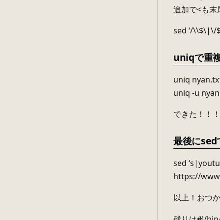
追加で<も末
sed ‘/\\$\|\/
uniqで
uniq nyan.tx
uniq -u nyan
できた！！
最後にsedで
sed ‘s|youtu
https://www
以上！おつ
残りは#!/