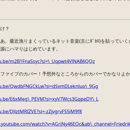
だけ？
あ。最近漁りまくっているネット音楽(主にﾎﾞｶﾛ)を貼って
音源にハマりはじめています。
tu.be/m2B1FnaSsyc?si=\_Uqpwt4VlNAB6QQz
トファイブのカバー！予想外なところからのカバーでかなりよ
utu.be/QwdbFNGCkLw?si=dSvmDLeknluo\_9Gg
utu.be/E6xMeg\_PEVM?si=xyV7Wcs3GqpeDY\_L
u.be/DJlztMRIZVE?si=-zZjvgrvFS5iM9f8
.youtube.com/watch?v=AGrjNy46EOc&ab\_channel=Friedri