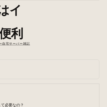
ドはイ
で便利
ー
自宅サーバー
雑記
して必要なの？