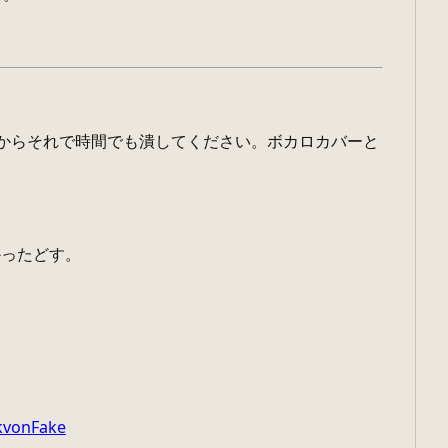
いくからそれで時間でも潰してください。ボカロカバーと
かったどす。
kvonFake