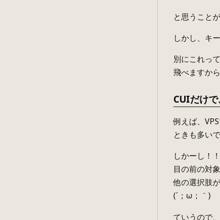
と思うこと
しかし、キー
別にこれって
飛べますか
CUIだけ
例えば、VP
ときも多い
しかーし！
目の前の対象
他の選択肢が
(´；ω；｀)
ていうので、