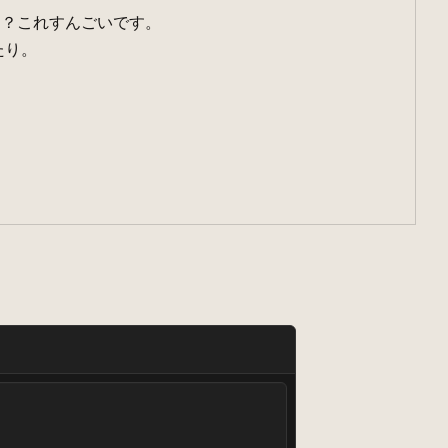
ト？これすんごいです。
たり。