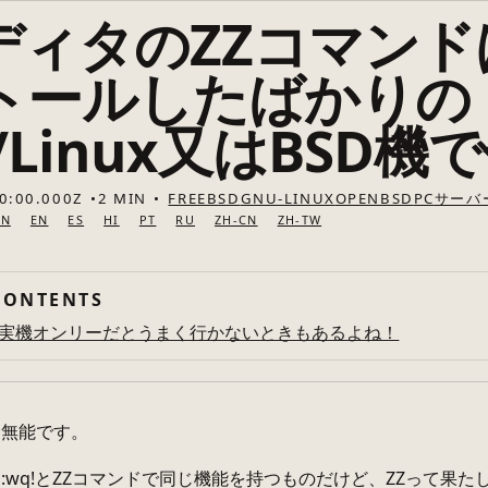
エディタのZZコマン
トールしたばかりの
/Linux又はBSD機
0:00.000Z
2 MIN
FREEBSD
GNU-LINUX
OPENBSD
PC
サーバ
BN
EN
ES
HI
PT
RU
ZH-CN
ZH-TW
CONTENTS
、実機オンリーだとうまく行かないときもあるよね！
、無能です。
:wq!とZZコマンドで同じ機能を持つものだけど、ZZって果た