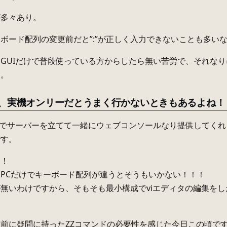
が多々あり。
ボード配列の変更前だと”:”が正しく入力できないことも多い
GUIだけで普段使っている方からしたら無い苦労で、それな
ら。
で、実機オンリーだとうまく行かないときもあるよね！
Sでサーバーを立てて一緒にウェブコンソールなり提供してくれ
です。
！！
PCだけでキーボード配列が違うとそうもいかない！！！
無いわけですから、そもそも最小構成でviエディタの編集をし
前に疑問に持ったZZコマンドの必要性を感じた今日この頃で