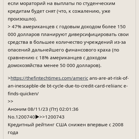
если мораторий на выплаты по студенческим
кредитам будет снят (что, к сожалению, уже
произошло).
> 47% американцев с годовым доходом более 150
000 долларов планируют диверсифицировать свои
средства в большее количество учреждений из-за
опасений дальнейшего финансового краха (по
сравнению с 18% американцев с доходом
домохозяйства менее 50 000 долларов).
>
https://thefintechtimes.com/americ
ans-are-at-risk-of-
an-inescapble-de bt-cycle-due-to-credit-card-reliianc e-
finds-quicken/
>>
Аноним 08/11/23 (Пт) 02:01:36
No.1200740▶>>1200743
Кредитный рейтинг США снижен впервые с 2008
года