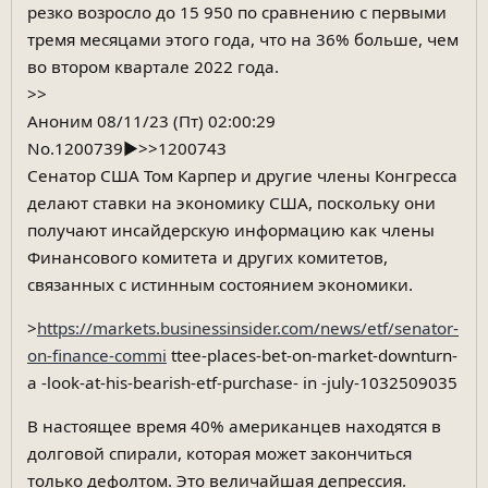
резко возросло до 15 950 по сравнению с первыми
тремя месяцами этого года, что на 36% больше, чем
во втором квартале 2022 года.
>>
Аноним 08/11/23 (Пт) 02:00:29
No.1200739▶>>1200743
Сенатор США Том Карпер и другие члены Конгресса
делают ставки на экономику США, поскольку они
получают инсайдерскую информацию как члены
Финансового комитета и других комитетов,
связанных с истинным состоянием экономики.
>
https://markets.businessinsider.com/news/etf/senator-
on-finance-commi
ttee-places-bet-on-market-downturn-
a -look-at-his-bearish-etf-purchase- in -july-1032509035
В настоящее время 40% американцев находятся в
долговой спирали, которая может закончиться
только дефолтом. Это величайшая депрессия.