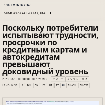
SOULMINIGRIG
◐
ARCHIVE
AB
GIT
LI
B
F2B
JB
SL
Поскольку потребители
испытывают трудности,
просрочки по
кредитным картам и
автокредитам
превышают
доковидный уровень
2023-08-10 00:00:00.000Z
9 MIN
アメリカ
インフレ
経済
LANGUAGE:
RU
JA
BN
EN
ES
HI
PT
ZH-CN
ZH-TW