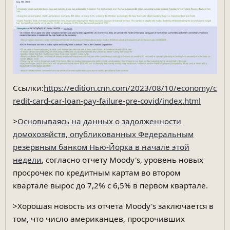
Ссылки:
https://edition.cnn.com/2023/08/10/economy/c
redit-card-car-loan-pay-failure-pre-covid/index.html
>
Основываясь на данных о задолженности
домохозяйств, опубликованных Федеральным
резервным банком Нью-Йорка в начале этой
недели
, согласно отчету Moody's, уровень новых
просрочек по кредитным картам во втором
квартале вырос до 7,2% с 6,5% в первом квартале.
>Хорошая новость из отчета Moody's заключается в
том, что число американцев, просрочивших