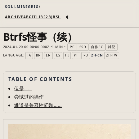
SOULMINIGRIG
◐
ARCHIVE
AB
GIT
LI
B
F2B
JB
SL
Btrfs怪事（续）
2024-01-20 00:00:00.000Z
1 MIN
PC
SSD
自作PC
雑記
LANGUAGE:
ZH-CN
JA
BN
EN
ES
HI
PT
RU
ZH-TW
TABLE OF CONTENTS
但是……
尝试过的操作
难道是兼容性问题……