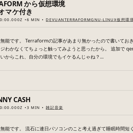
AFORM から仮想環境
 オマケ付き
0:00.000Z
6 MIN
DEVUAN
TERRAFORM
GNU-LINUX
仮想環
能です。 Terraformの記事があまり無かったので書いておきま
ジわかなくてちょっと触ってみようと思ったから。 追加で qemu
いからこれ、自分の環境でもイケるんじゃね？...
NNY CASH
0:00.000Z
3 MIN
雑記
音楽
無能です。 流石に連日パソコンのこと考え過ぎて睡眠時間短