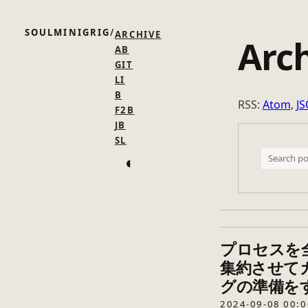
SOULMINIGRIG
ARCHIVE
Arc
AB
GIT
LI
B
RSS:
Atom
,
J
F2B
JB
SL
◐
プロセスを全て
集約させて
グの準備を
2024-09-08 00:0