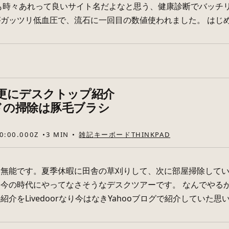
も時々あれって良いサイト名だよなと思う、健康診断でバッチリ低
ガッツリ低血圧で、流石に一回目の数値使われました。 はじめに 
今更にデスクトップ紹介
ードの掃除は豚毛ブラシ
0:00.000Z
3 MIN
雑記
キーボード
THINKPAD
、無能です。夏季休暇に田舎の草刈りして、次に部屋掃除して
今の時代にやってなさそうなデスクツアーです。 なんでやるか
介をLivedoorなり今はなきYahooブログで紹介していた思い出