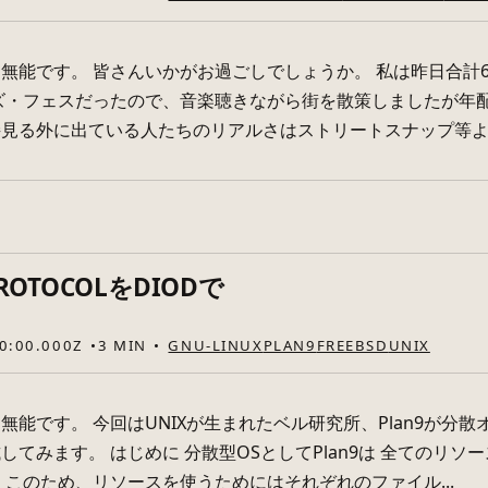
無能です。 皆さんいかがお過ごしでしょうか。 私は昨日合計
ズ・フェスだったので、音楽聴きながら街を散策しましたが年
見る外に出ている人たちのリアルさはストリートスナップ等よりも
ROTOCOLをDIODで
0:00.000Z
3 MIN
GNU-LINUX
PLAN9
FREEBSD
UNIX
無能です。 今回はUNIXが生まれたベル研究所、Plan9が分散
してみます。 はじめに 分散型OSとしてPlan9は 全てのリ
 このため、リソースを使うためにはそれぞれのファイル...