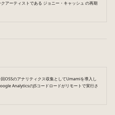
ォークアーティストである ジョニー・キャッシュ の再期
たが今回OSSのアナリティクス収集としてUmamiを導入し
le AnalyticsのJSコードロードがリモートで実行さ