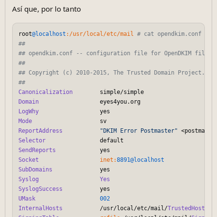
Así que, por lo tanto
root
@localhost
:/usr/local/etc/mail
# cat opendkim.conf
##
## opendkim.conf -- configuration file for OpenDKIM filter
##
## Copyright (c) 2010-2015, The Trusted Domain Project.  A
##
Canonicalization
Domain
LogWhy
Mode
ReportAddress
"DKIM Error Postmaster"
 <postmaste
Selector
SendReports
Socket
inet:
8891
@localhost
SubDomains
Syslog
Yes
SyslogSuccess
UMask
002
InternalHosts
           /usr/local/etc/mail/
TrustedHosts