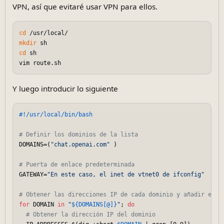
VPN, así que evitaré usar VPN para ellos.
cd
mkdir
cd
 sh

Y luego introducir lo siguiente
#!/usr/local/bin/bash
# Definir los dominios de la lista
DOMAINS=(
"chat.openai.com"
 )

# Puerta de enlace predeterminada
GATEWAY=
"En este caso, el inet de vtnet0 de ifconfig"
# Obtener las direcciones IP de cada dominio y añadir el e
for
 DOMAIN 
in
"
${DOMAINS[@]}
"
; 
do
# Obtener la dirección IP del dominio