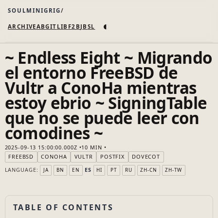
SOULMINIGRIG
◐
ARCHIVE
AB
GIT
LI
B
F2B
JB
SL
~ Endless Eight ~ Migrando
el entorno FreeBSD de
Vultr a ConoHa mientras
estoy ebrio ~ SigningTable
que no se puede leer con
comodines ~
2025-09-13 15:00:00.000Z
10 MIN
FREEBSD
CONOHA
VULTR
POSTFIX
DOVECOT
LANGUAGE:
ES
JA
BN
EN
HI
PT
RU
ZH-CN
ZH-TW
TABLE OF CONTENTS