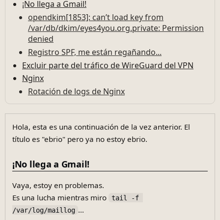
¡No llega a Gmail!
opendkim[1853]: can’t load key from
/var/db/dkim/eyes4you.org.private: Permission
denied
Registro SPF, me están regañando...
Excluir parte del tráfico de WireGuard del VPN
Nginx
Rotación de logs de Nginx
Hola, esta es una continuación de la vez anterior. El
título es "ebrio" pero ya no estoy ebrio.
¡No llega a Gmail!
Vaya, estoy en problemas.
Es una lucha mientras miro
tail -f 
...
/var/log/maillog