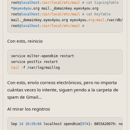
root
@localhost
:/usr/local/etc/mail
# cat SigningTable
*
@eyes4you
.org mail._domainkey.eyes4you.org

root
@localhost
:/usr/local/etc/mail
# cat KeyTable 
mail._domainkey.eyes4you.org eyes4you.
org:
mail:
/var/db/dki
root
@localhost
:/usr/local/etc/mail
# 
Con esto, reinicio
service milter-opendkim restart

tail
Con esto, envío correos electrónicos, pero no importa
cuántas veces lo intente, siguen yendo a la carpeta de
spam de Gmail...
Al mirar los registros
Sep 
14
10
:
59
:
04
 localhost opendkim[
974
]: B855A20079: no si