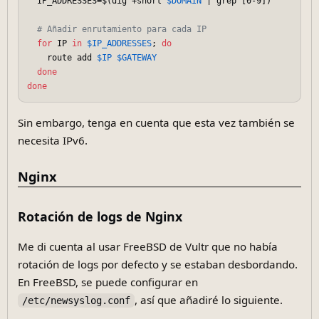
  IP_ADDRESSES=$(dig +short 
$DOMAIN
 | grep [0-9])

# Añadir enrutamiento para cada IP
for
 IP 
in
$IP_ADDRESSES
; 
do
    route add 
$IP
$GATEWAY
done
done
Sin embargo, tenga en cuenta que esta vez también se
necesita IPv6.
Nginx
Rotación de logs de Nginx
Me di cuenta al usar FreeBSD de Vultr que no había
rotación de logs por defecto y se estaban desbordando.
En FreeBSD, se puede configurar en
, así que añadiré lo siguiente.
/etc/newsyslog.conf