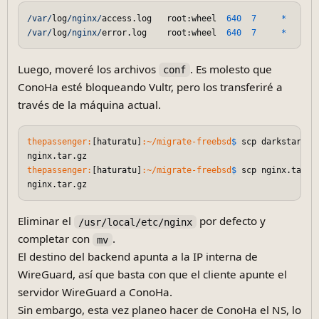
/var/
log
/nginx/
access.log   root:wheel  
640
7
*
@T
/var/
log
/nginx/
error.log    root:wheel  
640
7
*
@T
Luego, moveré los archivos
. Es molesto que
conf
ConoHa esté bloqueando Vultr, pero los transferiré a
través de la máquina actual.
thepassenger:
[haturatu]
:~/migrate-freebsd
$ 
scp darkstar
@vu
nginx.tar.gz                                              
thepassenger:
[haturatu]
:~/migrate-freebsd
$ 
scp nginx.tar.g
nginx.tar.gz                                              
Eliminar el
por defecto y
/usr/local/etc/nginx
completar con
.
mv
El destino del backend apunta a la IP interna de
WireGuard, así que basta con que el cliente apunte el
servidor WireGuard a ConoHa.
Sin embargo, esta vez planeo hacer de ConoHa el NS, lo