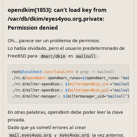
opendkim[1853]: can’t load key from
/var/db/dkim/eyes4you.org.private:
Permission denied
Oh... parece ser un problema de permisos.
Lo había olvidado, pero el usuario predeterminado de
FreeBSD para
es
.
dmarc/dkim
mailnull
root
@localhost
:/usr/local/etc
# grep -r mailnull
./rc.d/
opendmarc:
opendmarc_runas=
${
opendmarc_runas-
"mailnu
./rc.d/milter-opendkim:: 
${
milteropendkim_uid:
=
"mailnull"
}

./rc.d/milter-opendkim:: 
${
milteropendkim_gid:
=
"mailnull"
}

./rc.d/milter-manager:: 
${
miltermanager_uid=
"mailnull"
En otras palabras, opendkim debe poder leer la clave
privada.
Dado que ya cometí errores al crear
y
la vez anterior,
mail.eyes4you.org
eyes4you.org