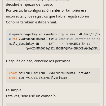
decidiré empezar de nuevo.
Por cierto, la configuración anterior también era
incorrecta, y los registros que había registrado en
ConoHa también estaban mal.
# 
opendkim-genkey -d eyes4you.org -s mail -D /var/db/dkim/
# 
cat
 /var/db/dkim/mail.txt 
# Añadir el contenido de aquí 
mail._domainkey IN      TXT     ( "v=DKIM1; k=rsa; "

Después de eso, concedo los permisos.
chown
chmod
Es simple.
Esta vez, solo usé un comodín.