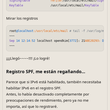
SigningTable
refile:
/usr/local/etc/mail/
Signing
KeyTable
                /usr/local/etc/mail/
KeyTable
Mirar los registros
root
@localhost
:/usr/local/etc/mail
# tail -f /var/log/mail
Sep
14
12
:
14
:
52
 localhost opendkim[
3772
]: 21
A8E20293:
DKIM
¡¡¡¡Llegó~~~~!!!! ¡Lo logré!
Registro SPF, me están regañando...
Parece que si IPv6 está habilitado, también necesitaba
habilitar IPv6 en el registro SPF.
Antes, lo había desactivado completamente por
preocupaciones de rendimiento, pero ya no me
importa, así que lo registraré.