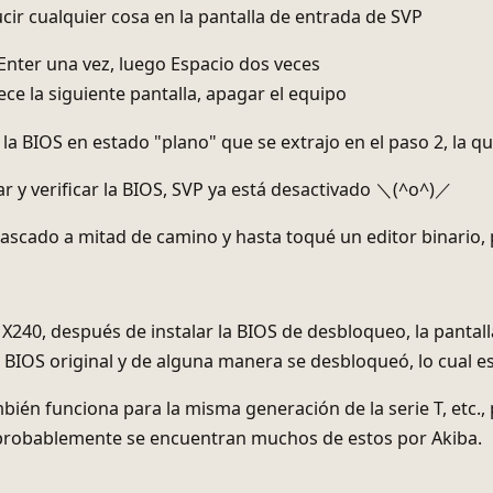
 con el grabador SPI
cir cualquier cosa en la pantalla de entrada de SVP
Enter una vez, luego Espacio dos veces
ece la siguiente pantalla, apagar el equipo
la BIOS en estado "plano" que se extrajo en el paso 2, la q
r y verificar la BIOS, SVP ya está desactivado ＼(^o^)／
scado a mitad de camino y hasta toqué un editor binario, 
 X240, después de instalar la BIOS de desbloqueo, la pantal
 BIOS original y de alguna manera se desbloqueó, lo cual es
ién funciona para la misma generación de la serie T, etc., 
 probablemente se encuentran muchos de estos por Akiba.