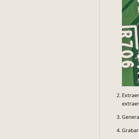
Extraer
extrae
Generar