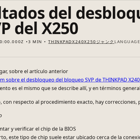
ltados del desbloq
P del X250
0:00.000Z
3 MIN
THINKPAD
X240
X250
ジャンク
ES
BN
EN
HI
PT
RU
ZH-CN
ZH-TW
ar, sobre el artículo anterior
sobre el desbloqueo del bloqueo SVP de THINKPAD X24
ento es el mismo que se describe allí, y en términos general
 con respecto al procedimiento exacto, hay correcciones, p
o
ar y verificar el chip de la BIOS