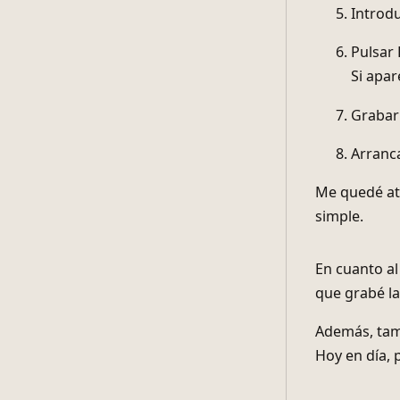
Grabar
Introdu
Pulsar 
Si apar
Grabar 
Arranca
Me quedé ata
simple.
En cuanto al
que grabé la
Además, tamb
Hoy en día,