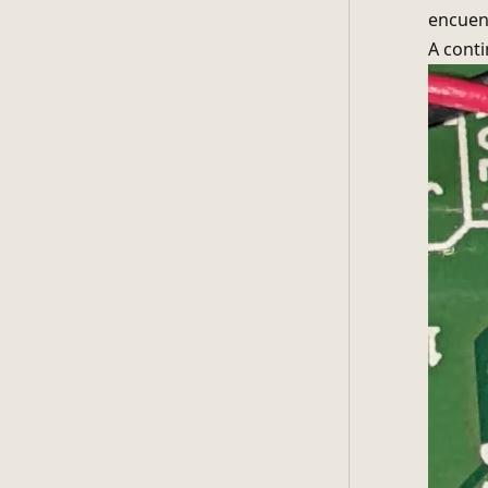
Por cie
encuent
A conti