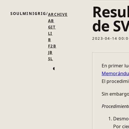
Resu
SOULMINIGRIG
ARCHIVE
de SV
AB
GIT
LI
2023-04-14 00:0
B
F2B
LANGUAGE:
JA
JB
SL
◐
En primer lug
Memorándum 
El procedimi
Sin embargo,
Procedimient
Desmont