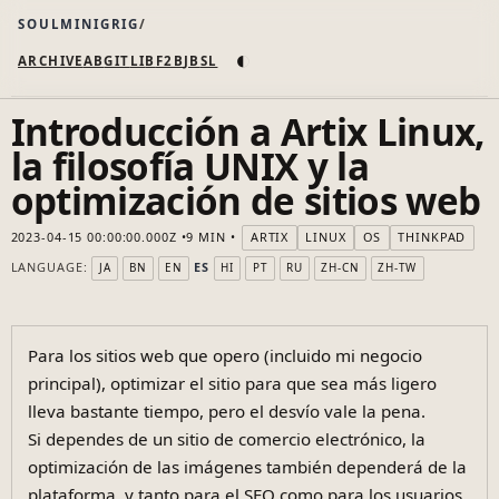
SOULMINIGRIG
◐
ARCHIVE
AB
GIT
LI
B
F2B
JB
SL
Introducción a Artix Linux,
la filosofía UNIX y la
optimización de sitios web
2023-04-15 00:00:00.000Z
9 MIN
ARTIX
LINUX
OS
THINKPAD
LANGUAGE:
ES
JA
BN
EN
HI
PT
RU
ZH-CN
ZH-TW
Para los sitios web que opero (incluido mi negocio
principal), optimizar el sitio para que sea más ligero
lleva bastante tiempo, pero el desvío vale la pena.
Si dependes de un sitio de comercio electrónico, la
optimización de las imágenes también dependerá de la
plataforma, y tanto para el SEO como para los usuarios,