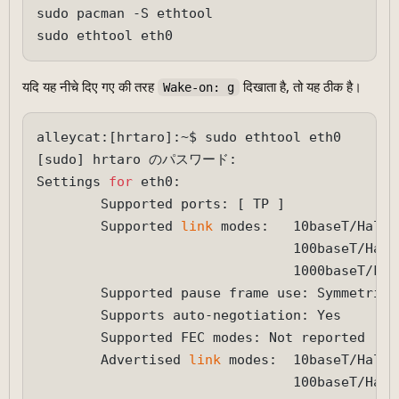
sudo pacman -S ethtool

यदि यह नीचे दिए गए की तरह
दिखाता है, तो यह ठीक है।
Wake-on: g
alleycat:[hrtaro]:~$ sudo ethtool eth0

[sudo] hrtaro のパスワード:

Settings 
for
 eth0:

        Supported ports: [ TP ]

        Supported 
link
 modes:   10baseT/Half 
                                100baseT/Half
                                1000baseT/Full
        Supported pause frame use: Symmetric

        Supports auto-negotiation: Yes

        Supported FEC modes: Not reported

        Advertised 
link
 modes:  10baseT/Half 
                                100baseT/Half