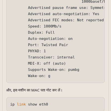
                                1000baseT/Full
        Advertised pause frame use: Symmetric

        Advertised auto-negotiation: Yes

        Advertised FEC modes: Not reported

        Speed: 1000Mb/s

        Duplex: Full

        Auto-negotiation: on

        Port: Twisted Pair

        PHYAD: 1

        Transceiver: internal

        MDI-X: off (auto)

        Supports Wake-on: pumbg

और, इस मशीन का MAC पता नोट कर लें।
ip 
link