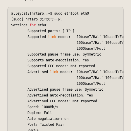
alleycat:[hrtaro]:~$ sudo ethtool eth0

[sudo] hrtaro のパスワード:

Settings 
for
 eth0:

        Supported ports: [ TP ]

        Supported 
link
 modes:   10baseT/Half 10baseT/Full

                                100baseT/Half 100baseT/Full
                                1000baseT/Full

        Supported pause frame use: Symmetric

        Supports auto-negotiation: Yes

        Supported FEC modes: Not reported

        Advertised 
link
 modes:  10baseT/Half 10baseT/Full

                                100baseT/Half 100baseT/Full
                                1000baseT/Full

        Advertised pause frame use: Symmetric

        Advertised auto-negotiation: Yes

        Advertised FEC modes: Not reported

        Speed: 1000Mb/s

        Duplex: Full

        Auto-negotiation: on

        Port: Twisted Pair

        PHYAD: 1
