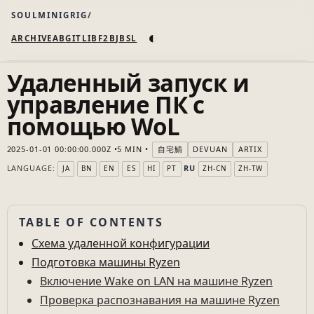
SOULMINIGRIG
◐
ARCHIVE
AB
GIT
LI
B
F2B
JB
SL
Удаленный запуск и
управление ПК с
помощью WoL
2025-01-01 00:00:00.000Z
5 MIN
自宅鯖
DEVUAN
ARTIX
LANGUAGE:
RU
JA
BN
EN
ES
HI
PT
ZH-CN
ZH-TW
TABLE OF CONTENTS
Схема удаленной конфигурации
Подготовка машины Ryzen
Включение Wake on LAN на машине Ryzen
Проверка распознавания на машине Ryzen